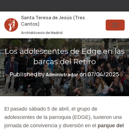
Santa Teresa de Jesús (Tres
Cantos)
T
Archidiócesis de Madrid
O
G
Los adolescentes de Edge en las
G
barcas del Retiro
L
Published by
on
07/04/2025
Administrador
E
N
A
V
El pasado sábado 5 de abril, el grupo de
I
adolescentes de la parroquia (EDGE), tuvieron una
G
jornada de convivencia y diversión en el
parque del