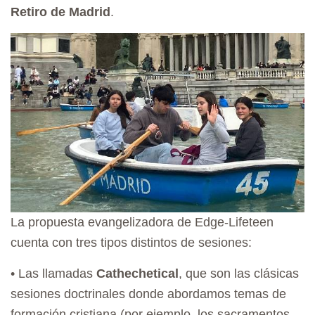
A
Retiro de Madrid
.
T
I
O
N
La propuesta evangelizadora de Edge-Lifeteen
cuenta con tres tipos distintos de sesiones:
•⁠ ⁠Las llamadas
Cathechetical
, que son las clásicas
sesiones doctrinales donde abordamos temas de
formación cristiana (por ejemplo, los sacramentos,