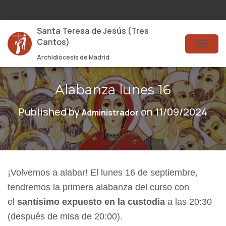
Santa Teresa de Jesús (Tres
Cantos)
T
Archidiócesis de Madrid
O
G
Alabanza lunes 16
G
Published by
on
11/09/2024
Administrador
L
E
N
A
¡Volvemos a alabar! El lunes 16 de septiembre,
V
tendremos la primera alabanza del curso con
I
el
santísimo expuesto
en la custodia
a las 20:30
G
(después de misa de 20:00).