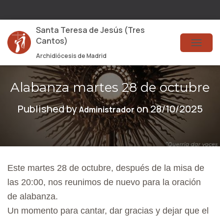
Santa Teresa de Jesús (Tres
Cantos)
T
Archidiócesis de Madrid
O
G
Alabanza martes 28 de octubre
G
Published by
on
28/10/2025
Administrador
L
E
N
A
Este martes 28 de octubre, después de la misa de
V
las 20:00, nos reunimos de nuevo para la oración
I
de alabanza.
G
Un momento para cantar, dar gracias y dejar que el