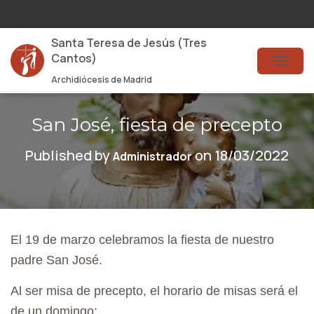
Santa Teresa de Jesús (Tres
Cantos)
T
Archidiócesis de Madrid
O
G
San José, fiesta de precepto
G
Published by
on
18/03/2022
Administrador
L
E
N
A
El 19 de marzo celebramos la fiesta de nuestro
V
padre San José.
I
Al ser misa de precepto, el horario de misas será el
G
de un domingo: