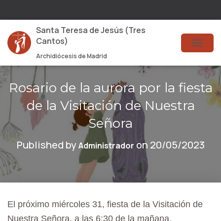
Santa Teresa de Jesús (Tres
Cantos)
T
Archidiócesis de Madrid
O
G
Rosario de la aurora por la fiesta
G
de la Visitación de Nuestra
L
Señora
E
Published by
on
20/05/2023
Administrador
N
A
V
I
El próximo miércoles 31, fiesta de la Visitación de
G
Nuestra Señora, a las 6:30 de la mañana,