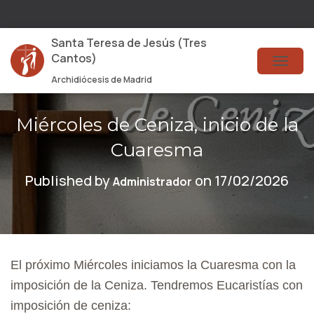
Santa Teresa de Jesús (Tres
Cantos)
T
Archidiócesis de Madrid
O
G
Miércoles de Ceniza, inicio de la
G
Cuaresma
L
Published by
on
17/02/2026
Administrador
E
N
A
V
El próximo Miércoles iniciamos la Cuaresma con la
I
imposición de la Ceniza. Tendremos Eucaristías con
G
imposición de ceniza: