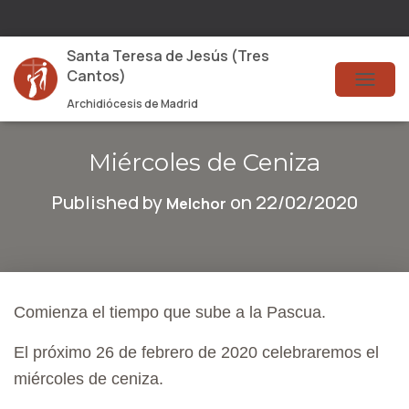
Santa Teresa de Jesús (Tres
Cantos)
T
Archidiócesis de Madrid
O
G
Miércoles de Ceniza
G
Published by
on
22/02/2020
Melchor
L
E
N
A
Comienza el tiempo que sube a la Pascua.
V
El próximo 26 de febrero de 2020 celebraremos el
I
miércoles de ceniza.
G