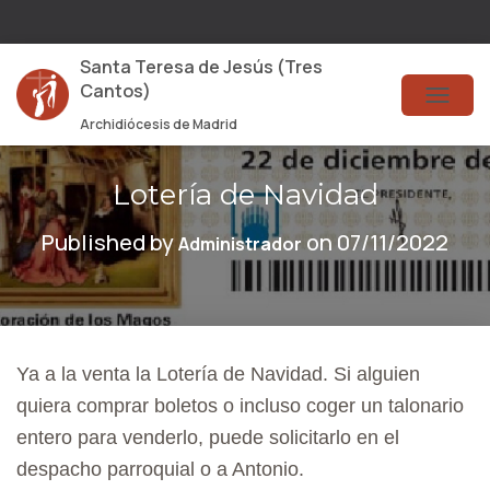
Santa Teresa de Jesús (Tres
Cantos)
T
Archidiócesis de Madrid
O
G
Lotería de Navidad
G
Published by
on
07/11/2022
Administrador
L
E
N
A
Ya a la venta la Lotería de Navidad. Si alguien
V
quiera comprar boletos o incluso coger un talonario
I
entero para venderlo, puede solicitarlo en el
G
despacho parroquial o a Antonio.