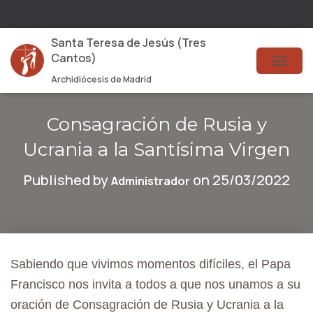
Santa Teresa de Jesús (Tres
Cantos)
T
Archidiócesis de Madrid
O
G
Consagración de Rusia y
G
Ucrania a la Santísima Virgen
L
Published by
on
25/03/2022
Administrador
E
N
A
V
Sabiendo que vivimos momentos difíciles, el Papa
I
Francisco nos invita a todos a que nos unamos a su
G
oración de Consagración de Rusia y Ucrania a la