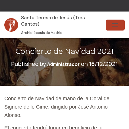
Santa Teresa de Jesús (Tres
Cantos)
T
Archidiócesis de Madrid
O
G
Concierto de Navidad 2021
G
Published by
on
16/12/2021
Administrador
L
E
N
A
Concierto de Navidad de mano de la Coral de
V
Signore delle Cime, dirigido por José Antonio
I
Alonso.
G
El concierto tendrá lugar en beneficio de la