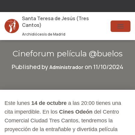
Santa Teresa de Jesús (Tres
Cantos)
T
Archidiócesis de Madrid
O
G
Cineforum película @buelos
G
Published by
on
11/10/2024
Administrador
L
E
N
A
Este lunes
14 de octubre
a las 20:00 tienes una
V
cita imperdible. En los
Cines Odeón
del Centro
I
Comercial Ciudad Tres Cantos, tendremos la
G
proyección de la entrañable y divertida película