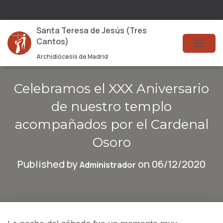
Santa Teresa de Jesús (Tres
Cantos)
T
Archidiócesis de Madrid
O
G
Celebramos el XXX Aniversario
G
de nuestro templo
L
acompañados por el Cardenal
E
Osoro
N
Published by
on
06/12/2020
A
Administrador
V
I
G