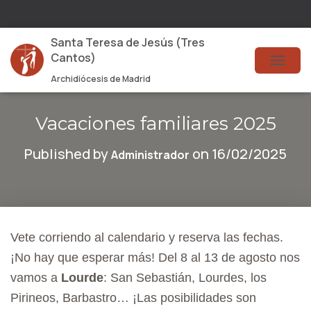
Santa Teresa de Jesús (Tres
Cantos)
T
Archidiócesis de Madrid
O
G
Vacaciones familiares 2025
G
Published by
on
16/02/2025
Administrador
L
E
N
A
Vete corriendo al calendario y reserva las fechas.
V
¡No hay que esperar más! Del 8 al 13 de agosto nos
I
vamos a
Lourde
: San Sebastián, Lourdes, los
G
Pirineos, Barbastro… ¡Las posibilidades son