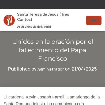
Santa Teresa de Jesús (Tres
Cantos)
T
Archidiócesis de Madrid
O
G
Unidos en la oración por el
G
fallecimiento del Papa
L
Francisco
E
Published by
on
21/04/2025
Administrador
N
A
V
I
El cardenal Kevin Joseph Farrell, Camarlengo de la
G
Santa Romana Iglesia, ha comunicado con