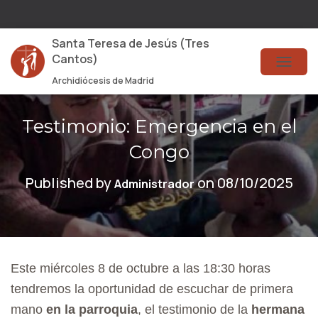
Santa Teresa de Jesús (Tres
Cantos)
T
Archidiócesis de Madrid
O
G
Testimonio: Emergencia en el
G
Congo
L
Published by
on
08/10/2025
Administrador
E
N
A
V
Este miércoles 8 de octubre a las 18:30 horas
I
tendremos la oportunidad de escuchar de primera
G
mano
en la parroquia
, el testimonio de la
hermana