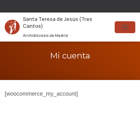
Santa Teresa de Jesús (Tres
Cantos)
T
Archidiócesis de Madrid
O
G
Mi cuenta
G
L
E
N
[woocommerce_my_account]
A
V
I
G