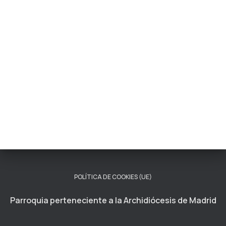
A
T
I
O
N
POLÍTICA DE COOKIES (UE)
Parroquia perteneciente a la Archidiócesis de Madrid