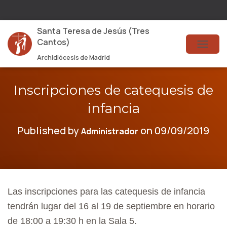
Santa Teresa de Jesús (Tres
Cantos)
T
Archidiócesis de Madrid
O
G
Inscripciones de catequesis de
G
infancia
L
Published by
on
09/09/2019
Administrador
E
N
A
V
Las inscripciones para las catequesis de infancia
I
tendrán lugar del 16 al 19 de septiembre en horario
G
de 18:00 a 19:30 h en la Sala 5.